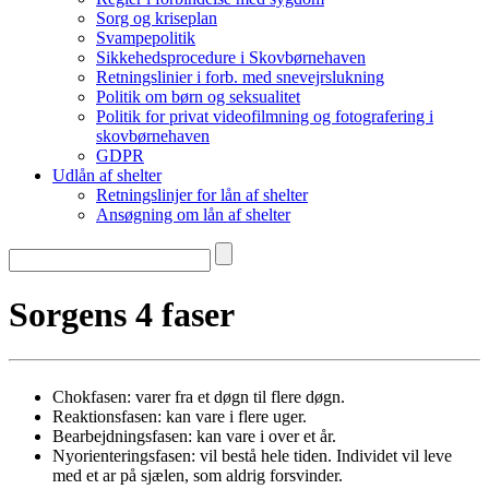
Sorg og kriseplan
Svampepolitik
Sikkehedsprocedure i Skovbørnehaven
Retningslinier i forb. med snevejrslukning
Politik om børn og seksualitet
Politik for privat videofilmning og fotografering i
skovbørnehaven
GDPR
Udlån af shelter
Retningslinjer for lån af shelter
Ansøgning om lån af shelter
Sorgens 4 faser
Chokfasen: varer fra et døgn til flere døgn.
Reaktionsfasen: kan vare i flere uger.
Bearbejdningsfasen: kan vare i over et år.
Nyorienteringsfasen: vil bestå hele tiden. Individet vil leve
med et ar på sjælen, som aldrig forsvinder.