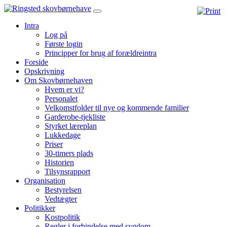
Intra
Log på
Første login
Principper for brug af forældreintra
Forside
Opskrivning
Om Skovbørnehaven
Hvem er vi?
Personalet
Velkomstfolder til nye og kommende familier
Garderobe-tjekliste
Styrket læreplan
Lukkedage
Priser
30-timers plads
Historien
Tilsynsrapport
Organisation
Bestyrelsen
Vedtægter
Politikker
Kostpolitik
Regler i forbindelse med sygdom