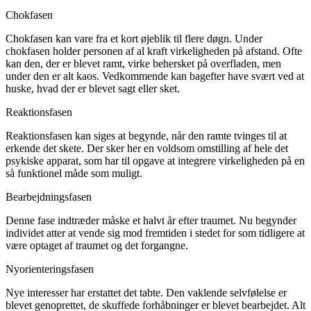
Chokfasen
Chokfasen kan vare fra et kort øjeblik til flere døgn. Under
chokfasen holder personen af al kraft virkeligheden på afstand. Ofte
kan den, der er blevet ramt, virke behersket på overfladen, men
under den er alt kaos. Vedkommende kan bagefter have svært ved at
huske, hvad der er blevet sagt eller sket.
Reaktionsfasen
Reaktionsfasen kan siges at begynde, når den ramte tvinges til at
erkende det skete. Der sker her en voldsom omstilling af hele det
psykiske apparat, som har til opgave at integrere virkeligheden på en
så funktionel måde som muligt.
Bearbejdningsfasen
Denne fase indtræder måske et halvt år efter traumet. Nu begynder
individet atter at vende sig mod fremtiden i stedet for som tidligere at
være optaget af traumet og det forgangne.
Nyorienteringsfasen
Nye interesser har erstattet det tabte. Den vaklende selvfølelse er
blevet genoprettet, de skuffede forhåbninger er blevet bearbejdet. Alt