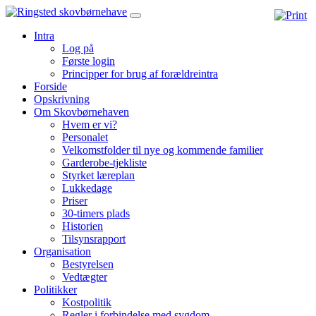
Intra
Log på
Første login
Principper for brug af forældreintra
Forside
Opskrivning
Om Skovbørnehaven
Hvem er vi?
Personalet
Velkomstfolder til nye og kommende familier
Garderobe-tjekliste
Styrket læreplan
Lukkedage
Priser
30-timers plads
Historien
Tilsynsrapport
Organisation
Bestyrelsen
Vedtægter
Politikker
Kostpolitik
Regler i forbindelse med sygdom