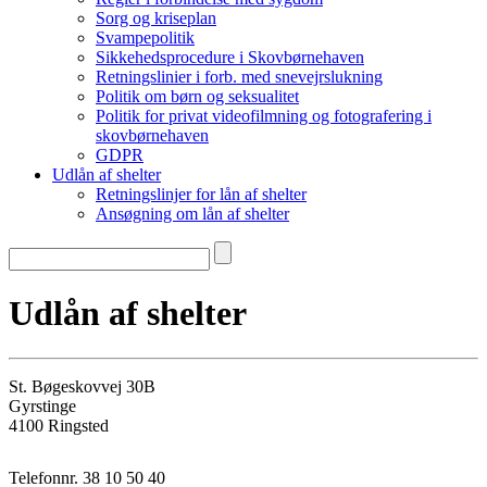
Sorg og kriseplan
Svampepolitik
Sikkehedsprocedure i Skovbørnehaven
Retningslinier i forb. med snevejrslukning
Politik om børn og seksualitet
Politik for privat videofilmning og fotografering i
skovbørnehaven
GDPR
Udlån af shelter
Retningslinjer for lån af shelter
Ansøgning om lån af shelter
Udlån af shelter
St. Bøgeskovvej 30B
Gyrstinge
4100 Ringsted
Telefonnr. 38 10 50 40